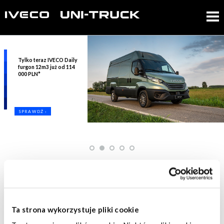
Tylko teraz IVECO Daily
furgon 12m3 już od 114
000 PLN*
SPRAWDŹ ›
1
2
3
4
5
ZADZWOŃ DO NAS!
WYPRZEDAŻ STOCKU!
Ta strona wykorzystuje pliki cookie