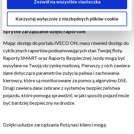
aby uzyskać szczegółowe informacje o tym, jakie pliki
Zezwól na wszystkie ciasteczka
cookie są umieszczane na Twoim urządzeniu i jak są one
wykorzystywane.
Korzystaj wyłącznie z niezbędnych plików cookie
Jeśli akceptujesz wszystkie opcjonalne pliki cookie,
Sprytne zarządzanie dzięki raportom
kliknij na "Zezwól na wszystkie ciasteczka".
Mając dostęp do portalu IVECO ON, masz również dostęp do
Jeśli chcesz dowiedzieć się więcej i/lub wybrać, jakie
cyklicznych raportów podsumowujących stan Twojej floty.
typy opcjonalnych plików cookie może używać ta strona,
Raporty SMART oraz Raporty Bezpiecznej Jazdy mogą być
wybierz "Ustawienia ", a następnie kliknij "OK", aby
wysyłane na Twoją skrzynkę mailową. Pierwszy z nich zawiera
zapisać swoje preferencje.
dane dotyczące parametrów zużycia paliwa i zachowania
Zmiany w preferencjach można wprowadzać w każdej
chwili.
kierowcy, które są monitorowane za pomocą algorytmu DSE.
Drugi zawiera dane zebrane z systemów bezpieczeństwa
pojazdu, które pomogą sprawdzić, w jaki sposób pojazd może
być bardziej bezpieczny na drodze.
Dzięki usłudze zarządzania flotą nasi klienci mogą: