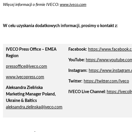
Więcej informacji o firmie IVECO:
www.iveco.com
W celu uzyskania dodatkowych informacji, prosimy o kontakt z:
IVECO Press Office – EMEA
Facebook:
https://www.facebook
Region
YouTube:
https://www.youtube.com
pressoffice@iveco.com
Instagram:
https://www.instagram
www.ivecopress.com
Twitter:
https://twitter.com/Iveco
Aleksandra Zielińska
IVECO Live Channel:
https://iveco
Marketing Manager Poland,
Ukraine & Baltics
aleksandra.zielinska@iveco.com