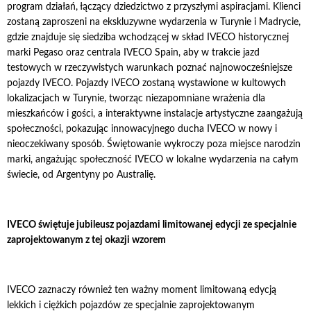
program działań, łączący dziedzictwo z przyszłymi aspiracjami. Klienci
zostaną zaproszeni na ekskluzywne wydarzenia w Turynie i Madrycie,
gdzie znajduje się siedziba wchodzącej w skład IVECO historycznej
marki Pegaso oraz centrala IVECO Spain, aby w trakcie jazd
testowych w rzeczywistych warunkach poznać najnowocześniejsze
pojazdy IVECO. Pojazdy IVECO zostaną wystawione w kultowych
lokalizacjach w Turynie, tworząc niezapomniane wrażenia dla
mieszkańców i gości, a interaktywne instalacje artystyczne zaangażują
społeczności, pokazując innowacyjnego ducha IVECO w nowy i
nieoczekiwany sposób. Świętowanie wykroczy poza miejsce narodzin
marki, angażując społeczność IVECO w lokalne wydarzenia na całym
świecie, od Argentyny po Australię.
IVECO świętuje jubileusz pojazdami limitowanej edycji ze specjalnie
zaprojektowanym z tej okazji wzorem
IVECO zaznaczy również ten ważny moment limitowaną edycją
lekkich i ciężkich pojazdów ze specjalnie zaprojektowanym