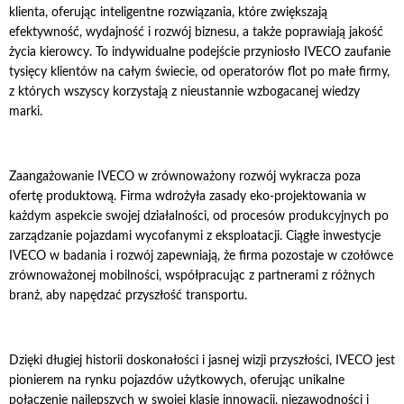
klienta, oferując inteligentne rozwiązania, które zwiększają
efektywność, wydajność i rozwój biznesu, a także poprawiają jakość
życia kierowcy. To indywidualne podejście przyniosło IVECO zaufanie
tysięcy klientów na całym świecie, od operatorów flot po małe firmy,
z których wszyscy korzystają z nieustannie wzbogacanej wiedzy
marki.
Zaangażowanie IVECO w zrównoważony rozwój wykracza poza
ofertę produktową. Firma wdrożyła zasady eko-projektowania w
każdym aspekcie swojej działalności, od procesów produkcyjnych po
zarządzanie pojazdami wycofanymi z eksploatacji. Ciągłe inwestycje
IVECO w badania i rozwój zapewniają, że firma pozostaje w czołówce
zrównoważonej mobilności, współpracując z partnerami z różnych
branż, aby napędzać przyszłość transportu.
Dzięki długiej historii doskonałości i jasnej wizji przyszłości, IVECO jest
pionierem na rynku pojazdów użytkowych, oferując unikalne
połączenie najlepszych w swojej klasie innowacji, niezawodności i