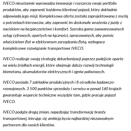
IVECO nieustannie wprowadza innowacje i rozszerza swoje portfolio
produktów, aby zapewnić każdemu klientowi pojazd, który dokładnie
odpowiada jego misji. Kompleksowa oferta została zaprojektowana z myślą
o potrzebach kierowców, aby zapewnić im doskonałe wrażenia z jazdy z
naciskiem na bezpieczeństwo i komfort. Szeroka gama zaawansowanych
usług cyfrowych, opartych na łączności, opracowanych, aby pomóc
właścicielom flot w efektywnym zarządzaniu flotą, wzbogaca
kompleksowe rozwiązanie transportowe IVECO.
IVECO realizuje swoją strategię dekarbonizacji poprzez podejście oparte
na wielu źródłach energii, które obejmuje dalszy rozwój technologii
biometanu, akumulatorów elektrycznych i ogniw paliwowych.
IVECO posiada 7 zakładów produkcyjnych i 8 ośrodków badawczo-
rozwojowych. 3 500 punktów sprzedaży i serwisu w ponad 160 krajach
gwarantuje wsparcie techniczne wszędzie tam, gdzie pracuje pojazd
IVECO.
IVECO podąża drogą zmian, napędzając transformację branży
transportowej, kierując się ambicją bycia najbardziej niezawodnym
partnerem dla swoich klientów.