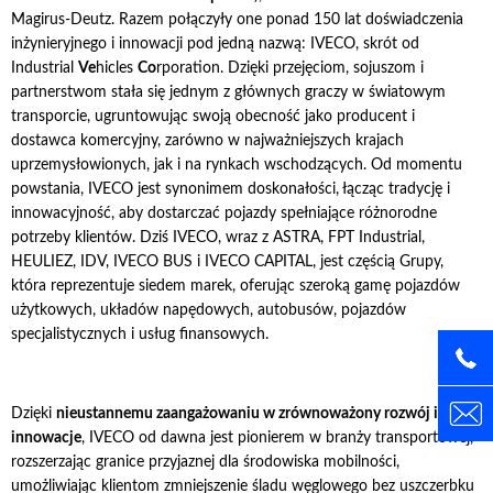
Magirus-Deutz. Razem połączyły one ponad 150 lat doświadczenia
inżynieryjnego i innowacji pod jedną nazwą: IVECO, skrót od
Industrial
Ve
hicles
Co
rporation. Dzięki przejęciom, sojuszom i
partnerstwom stała się jednym z głównych graczy w światowym
transporcie, ugruntowując swoją obecność jako producent i
dostawca komercyjny, zarówno w najważniejszych krajach
uprzemysłowionych, jak i na rynkach wschodzących. Od momentu
powstania, IVECO jest synonimem doskonałości, łącząc tradycję i
innowacyjność, aby dostarczać pojazdy spełniające różnorodne
potrzeby klientów. Dziś IVECO, wraz z ASTRA, FPT Industrial,
HEULIEZ, IDV, IVECO BUS i IVECO CAPITAL, jest częścią Grupy,
która reprezentuje siedem marek, oferując szeroką gamę pojazdów
użytkowych, układów napędowych, autobusów, pojazdów
specjalistycznych i usług finansowych.
Dzięki
nieustannemu zaangażowaniu w zrównoważony rozwój i
innowacje
, IVECO od dawna jest pionierem w branży transportowej,
rozszerzając granice przyjaznej dla środowiska mobilności,
umożliwiając klientom zmniejszenie śladu węglowego bez uszczerbku