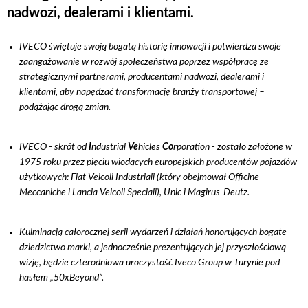
nadwozi, dealerami i klientami.
IVECO świętuje swoją bogatą historię innowacji i potwierdza swoje
zaangażowanie w rozwój społeczeństwa poprzez współpracę ze
strategicznymi partnerami, producentami nadwozi, dealerami i
klientami, aby napędzać transformację branży transportowej –
podążając drogą zmian.
IVECO - skrót od
I
ndustrial
Ve
hicles
Co
rporation - zostało założone w
1975 roku przez pięciu wiodących europejskich producentów pojazdów
użytkowych: Fiat Veicoli Industriali (który obejmował Officine
Meccaniche i Lancia Veicoli Speciali), Unic i Magirus-Deutz.
Kulminacją całorocznej serii wydarzeń i działań honorujących bogate
dziedzictwo marki, a jednocześnie prezentujących jej przyszłościową
wizję, będzie czterodniowa uroczystość Iveco Group w Turynie pod
hasłem „50xBeyond”.