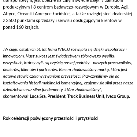
transportowym, jest obecne na całym świecie dzięki 7 zakładom
produkcyjnym i 8 centrom badawczo-rozwojowym w Europie, Azji,
Afryce, Oceanii i Ameryce Łacińskiej, a także rozległej sieci dealerskiej
z 3500 punktami sprzedaży i serwisu obsługującymi klientów w
ponad 160 krajach.
„W ciągu ostatnich 50 lat firma IVECO rozwijała się dzięki współpracy i
innowacjom. Nasz sukces jest świadectwem zbiorowego wysiłku
wszystkich, którzy byli i są częścią naszej podróży - naszych pracowników,
dealerów, klientów i partnerów. Razem zbudowaliśmy markę, która jest
gotowa stawić czoła wyzwaniom przyszłości. Przyczyniliśmy się do
kształtowania historii mobilności komercyjnej, czujemy się silni przez nasze
dziedzictwo oraz silne fundamenty, które zbudowaliśmy”
,
skomentował
Luca Sra, President, Truck Business Unit, Iveco Group.
Rok celebracji poświęcony przeszłości i przyszłości