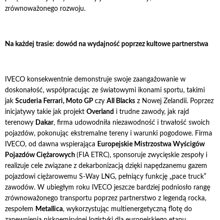
zrównoważonego rozwoju.
Na każdej trasie: dowód na wydajność poprzez kultowe partnerstwa
IVECO konsekwentnie demonstruje swoje zaangażowanie w
doskonałość, współpracując ze światowymi ikonami sportu, takimi
jak
Scuderia Ferrari, Moto GP
czy
All Blacks
z Nowej Zelandii. Poprzez
inicjatywy takie jak projekt
Overland
i trudne zawody, jak rajd
terenowy
Dakar
, firma udowodniła niezawodność i trwałość swoich
pojazdów, pokonując ekstremalne tereny i warunki pogodowe. Firma
IVECO, od dawna wspierająca
Europejskie Mistrzostwa Wyścigów
Pojazdów Ciężarowych
(FIA ETRC), sponsoruje zwycięskie zespoły i
realizuje cele związane z dekarbonizacją dzięki napędzanemu gazem
pojazdowi ciężarowemu S-Way LNG, pełniący funkcję „pace truck”
zawodów. W ubiegłym roku IVECO jeszcze bardziej podniosło rangę
zrównoważonego transportu poprzez partnerstwo z legendą rocka,
zespołem
Metallica
, wykorzystując multienergetyczną flotę do
zapewnienia niskoemisyjnej logistyki dla europejskiego etapu