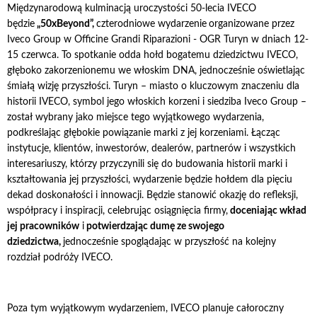
Międzynarodową kulminacją uroczystości 50-lecia IVECO
będzie
„50xBeyond”,
czterodniowe wydarzenie
organizowane przez
Iveco Group w Officine Grandi Riparazioni - OGR Turyn w dniach 12-
15 czerwca. To spotkanie odda hołd bogatemu dziedzictwu IVECO,
głęboko zakorzenionemu we włoskim DNA, jednocześnie oświetlając
śmiałą wizję przyszłości. Turyn – miasto o kluczowym znaczeniu dla
historii IVECO, symbol jego włoskich korzeni i siedziba Iveco Group –
został wybrany jako miejsce tego wyjątkowego wydarzenia,
podkreślając głębokie powiązanie marki z jej korzeniami. Łącząc
instytucje, klientów, inwestorów, dealerów, partnerów i wszystkich
interesariuszy, którzy przyczynili się do budowania historii marki i
kształtowania jej przyszłości, wydarzenie będzie hołdem dla pięciu
dekad doskonałości i innowacji. Będzie stanowić okazję do refleksji,
współpracy i inspiracji, celebrując osiągnięcia firmy,
doceniając wkład
jej pracowników
i
potwierdzając dumę ze swojego
dziedzictwa,
jednocześnie spoglądając w przyszłość na kolejny
rozdział podróży IVECO.
Poza tym wyjątkowym wydarzeniem, IVECO planuje całoroczny