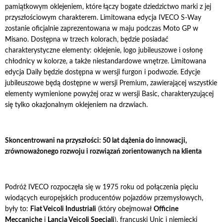
pamiątkowym oklejeniem, które łączy bogate dziedzictwo marki z jej
przyszłościowym charakterem. Limitowana edycja IVECO S-Way
zostanie oficjalnie zaprezentowana w maju podczas Moto GP w
Misano. Dostępna w trzech kolorach, będzie posiadać
charakterystyczne elementy: oklejenie, logo jubileuszowe i osłonę
chłodnicy w kolorze, a także niestandardowe wnętrze. Limitowana
edycja Daily będzie dostępna w wersji furgon i podwozie. Edycje
jubileuszowe będą dostępne w wersji Premium, zawierającej wszystkie
elementy wymienione powyżej oraz w wersji Basic, charakteryzującej
się tylko okazjonalnym oklejeniem na drzwiach.
Skoncentrowani na przyszłości: 50 lat dążenia do innowacji,
zrównoważonego rozwoju i rozwiązań zorientowanych na klienta
Podróż IVECO rozpoczęła się w 1975 roku od połączenia pięciu
wiodących europejskich producentów pojazdów przemysłowych,
były to:
Fiat Veicoli Industriali
(który obejmował
Officine
Meccaniche
i
Lancia Veicoli Speciali
), francuski Unic i niemiecki