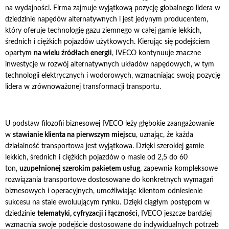
na wydajności. Firma zajmuje wyjątkową pozycję globalnego lidera w
dziedzinie napędów alternatywnych i jest jedynym producentem,
który oferuje technologię gazu ziemnego w całej gamie lekkich,
średnich i ciężkich pojazdów użytkowych. Kierując się podejściem
opartym
na wielu źródłach energii
, IVECO kontynuuje znaczne
inwestycje w rozwój alternatywnych układów napędowych, w tym
technologii elektrycznych i wodorowych, wzmacniając swoją pozycję
lidera w zrównoważonej transformacji transportu.
U podstaw filozofii biznesowej IVECO leży głębokie zaangażowanie
w
stawianie klienta na pierwszym miejscu
, uznając, że każda
działalność transportowa jest wyjątkowa. Dzięki szerokiej gamie
lekkich, średnich i ciężkich pojazdów o masie od 2,5 do 60
ton,
uzupełnionej szerokim pakietem usług
, zapewnia kompleksowe
rozwiązania transportowe dostosowane do konkretnych wymagań
biznesowych i operacyjnych, umożliwiając klientom odniesienie
sukcesu na stale ewoluującym rynku. Dzięki ciągłym postępom w
dziedzinie
telematyki, cyfryzacji i łączności
, IVECO jeszcze bardziej
wzmacnia swoje podejście dostosowane do indywidualnych potrzeb