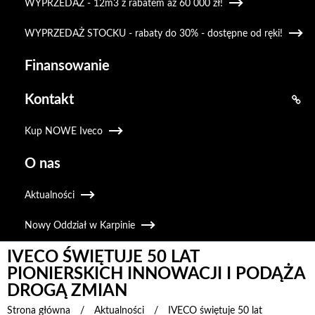
WYPRZEDAŻ - 12m3 z rabatem aż 60 000 zł!
WYPRZEDAŻ STOCKU - rabaty do 30% - dostępne od ręki!
Finansowanie
Kontakt
Kup NOWE Iveco
O nas
Aktualności
Nowy Oddział w Karpinie
IVECO ŚWIĘTUJE 50 LAT
PIONIERSKICH INNOWACJI I PODĄŻA
DROGĄ ZMIAN
Strona główna
/
Aktualności
/
IVECO świętuje 50 lat